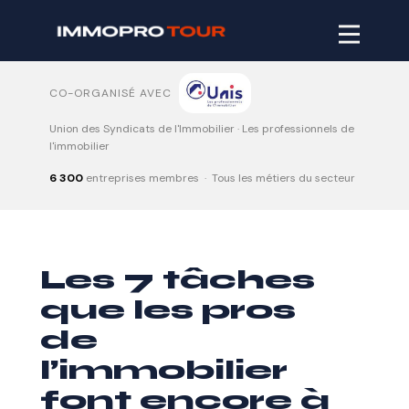
CO-ORGANISÉ AVEC
Union des Syndicats de l'Immobilier · Les professionnels de
l'immobilier
S'inscrire
6 300
entreprises membres · Tous les métiers du secteur
Accueil
Exposer
Les 7 tâches
Blog
que les pros
Contact
de
l’immobilier
font encore à